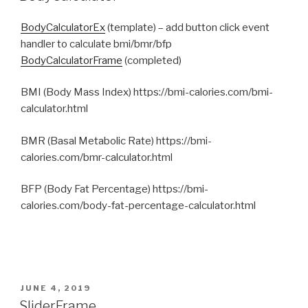
BodyCalculatorEx
(template) – add button click event
handler to calculate bmi/bmr/bfp
BodyCalculatorFrame
(completed)
BMI (Body Mass Index) https://bmi-calories.com/bmi-
calculator.html
BMR (Basal Metabolic Rate) https://bmi-
calories.com/bmr-calculator.html
BFP (Body Fat Percentage) https://bmi-
calories.com/body-fat-percentage-calculator.html
POSTED
JUNE 4, 2019
ON
SliderFrame