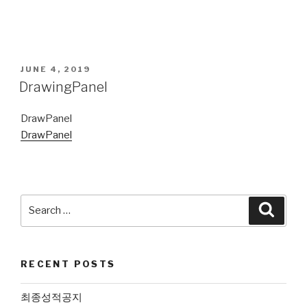
POSTED
JUNE 4, 2019
ON
DrawingPanel
DrawPanel
DrawPanel
Search
Searc
for:
RECENT POSTS
최종성적공지