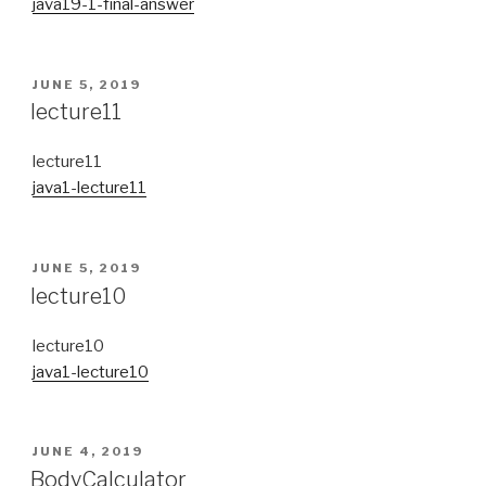
java19-1-final-answer
POSTED
JUNE 5, 2019
ON
lecture11
lecture11
java1-lecture11
POSTED
JUNE 5, 2019
ON
lecture10
lecture10
java1-lecture10
POSTED
JUNE 4, 2019
ON
BodyCalculator