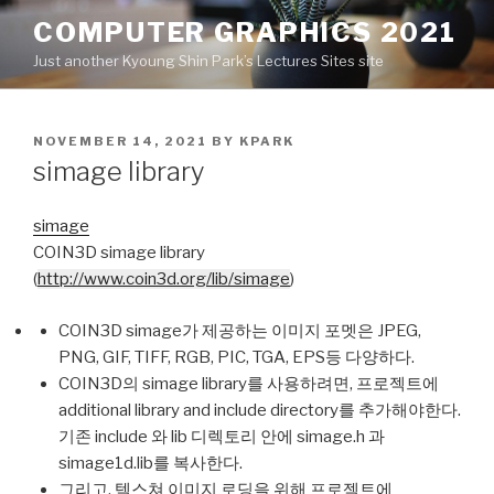
Skip
COMPUTER GRAPHICS 2021
to
Just another Kyoung Shin Park’s Lectures Sites site
content
POSTED
NOVEMBER 14, 2021
BY
KPARK
ON
simage library
simage
COIN3D simage library
(
http://www.coin3d.org/lib/simage
)
COIN3D simage가 제공하는 이미지 포멧은 JPEG,
PNG, GIF, TIFF, RGB, PIC, TGA, EPS등 다양하다.
COIN3D의 simage library를 사용하려면, 프로젝트에
additional library and include directory를 추가해야한다.
기존 include 와 lib 디렉토리 안에 simage.h 과
simage1d.lib를 복사한다.
그리고, 텍스쳐 이미지 로딩을 위해 프로젝트에