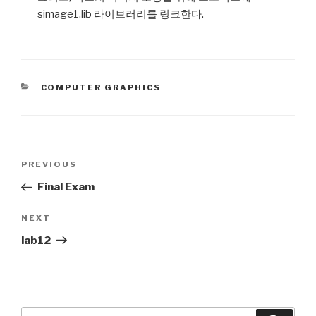
simage1.lib 라이브러리를 링크한다.
CATEGORIES
COMPUTER GRAPHICS
Post
PREVIOUS
Previous
navigation
Post
Final Exam
NEXT
Next
Post
lab12
Search