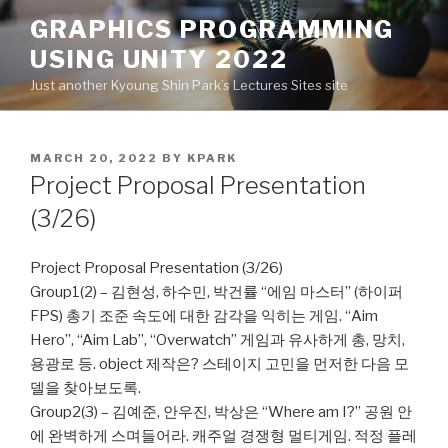
Skip
GRAPHICS PROGRAMMING
to
USING UNITY 2022
content
Just another Kyoung Shin Park’s Lectures Sites site
POSTED
MARCH 20, 2022
BY
KPARK
ON
Project Proposal Presentation
(3/26)
Project Proposal Presentation (3/26)
Group1(2) – 김현성, 하수민, 박건률 “에임 마스터” (하이퍼
FPS) 총기 조준 속도에 대한 감각을 익히는 게임. “Aim
Hero”, “Aim Lab”, “Overwatch” 게임과 유사하게 총, 망치,
용광로 등. object 제작은? 스테이지 고민을 먼저한 다음 모
델을 찾아보도록.
Group2(3) – 김예준, 안우진, 박상은 “Where am I?” 공원 안
에 완벽하게 스며들어라. 캐주얼 경쟁형 멀티게임. 적정 플레