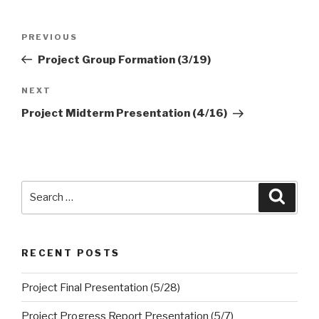
Post
PREVIOUS
Previous
navigation
Post
Project Group Formation (3/19)
NEXT
Next
Post
Project Midterm Presentation (4/16)
Search
Searc
for:
RECENT POSTS
Project Final Presentation (5/28)
Project Progress Report Presentation (5/7)