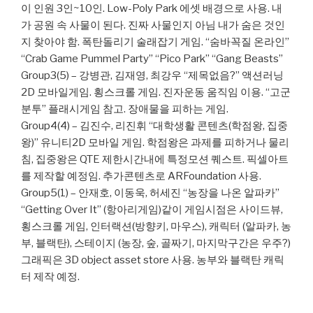
이 인원 3인~10인. Low-Poly Park 에셋 배경으로 사용. 내
가 공원 속 사물이 된다. 진짜 사물인지 아님 내가 숨은 것인
지 찾아야 함. 폭탄돌리기 술래잡기 게임. “숨바꼭질 온라인”
“Crab Game Pummel Party” “Pico Park” “Gang Beasts”
Group3(5) – 강병관, 김재영, 최강우 “제목없음?” 액션러닝
2D 모바일게임. 횡스크롤 게임. 진자운동 움직임 이용. “고군
분투” 플래시게임 참고. 장애물을 피하는 게임.
Group4(4) – 김진수, 리진휘 “대학생활 콘텐츠(학점왕, 집중
왕)” 유니티2D 모바일 게임. 학점왕은 과제를 피하거나 물리
침, 집중왕은 QTE 제한시간내에 특정모션 퀘스트. 픽셀아트
를 제작할 예정임. 추가콘텐츠로 ARFoundation 사용.
Group5(1) – 안재호, 이동욱, 허세진 “농장을 나온 알파카”
“Getting Over It” (항아리게임)같이 게임시점은 사이드뷰,
횡스크롤 게임, 인터랙션(방향키, 마우스), 캐릭터 (알파카, 농
부, 블랙탄), 스테이지 (농장, 숲, 골짜기, 마지막구간은 우주?)
그래픽은 3D object asset store 사용. 농부와 블랙탄 캐릭
터 제작 예정.